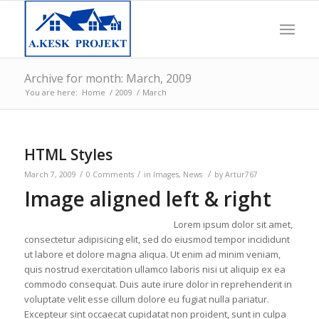
Archive for month: March, 2009
You are here:
Home
/
2009
/
March
HTML Styles
/
/
/
March 7, 2009
0 Comments
in
Images
,
News
by
Artur767
Image aligned left & right
Lorem ipsum dolor sit amet,
consectetur adipisicing elit, sed do eiusmod tempor incididunt
ut labore et dolore magna aliqua. Ut enim ad minim veniam,
quis nostrud exercitation ullamco laboris nisi ut aliquip ex ea
commodo consequat. Duis aute irure dolor in reprehenderit in
voluptate velit esse cillum dolore eu fugiat nulla pariatur.
Excepteur sint occaecat cupidatat non proident, sunt in culpa